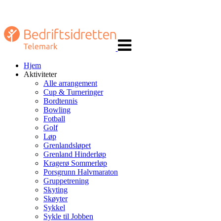
Veksle
navigasjon
Hjem
Aktiviteter
Alle arrangement
Cup & Turneringer
Bordtennis
Bowling
Fotball
Golf
Løp
Grenlandsløpet
Grenland Hinderløp
Kragerø Sommerløp
Porsgrunn Halvmaraton
Gruppetrening
Skyting
Skøyter
Sykkel
Sykle til Jobben