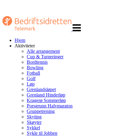
Veksle
navigasjon
Hjem
Aktiviteter
Alle arrangement
Cup & Turneringer
Bordtennis
Bowling
Fotball
Golf
Løp
Grenlandsløpet
Grenland Hinderløp
Kragerø Sommerløp
Porsgrunn Halvmaraton
Gruppetrening
Skyting
Skøyter
Sykkel
Sykle til Jobben