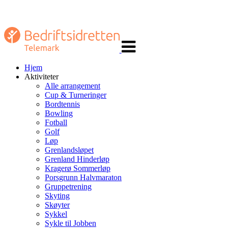
Veksle
navigasjon
Hjem
Aktiviteter
Alle arrangement
Cup & Turneringer
Bordtennis
Bowling
Fotball
Golf
Løp
Grenlandsløpet
Grenland Hinderløp
Kragerø Sommerløp
Porsgrunn Halvmaraton
Gruppetrening
Skyting
Skøyter
Sykkel
Sykle til Jobben