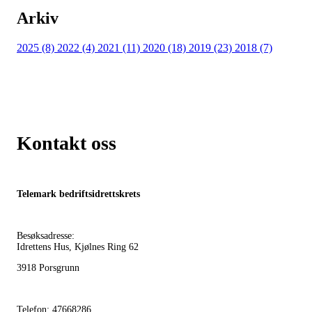
Arkiv
2025 (8)
2022 (4)
2021 (11)
2020 (18)
2019 (23)
2018 (7)
Kontakt oss
Telemark bedriftsidrettskrets
Besøksadresse:
Idrettens Hus, Kjølnes Ring 62
3918 Porsgrunn
Telefon: 47668286