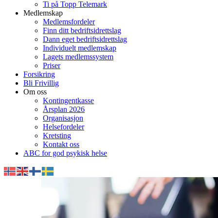
Ti på Topp Telemark
Medlemskap
Medlemsfordeler
Finn ditt bedriftsidrettslag
Dann eget bedriftsidrettslag
Individuelt medlemskap
Lagets medlemssystem
Priser
Forsikring
Bli Frivillig
Om oss
Kontingentkasse
Årsplan 2026
Organisasjon
Helsefordeler
Kretsting
Kontakt oss
ABC for god psykisk helse