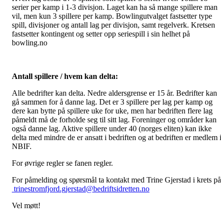
serier per kamp i 1-3 divisjon. Laget kan ha så mange spillere man
vil, men kun 3 spillere per kamp. Bowlingutvalget fastsetter type
spill, divisjoner og antall lag per divisjon, samt regelverk. Kretsen
fastsetter kontingent og setter opp seriespill i sin helhet på
bowling.no
Antall spillere / hvem kan delta:
Alle bedrifter kan delta. Nedre aldersgrense er 15 år. Bedrifter kan
gå sammen for å danne lag. Det er 3 spillere per lag per kamp og
dere kan bytte på spillere uke for uke, men har bedriften flere lag
påmeldt må de forholde seg til sitt lag. Foreninger og områder kan
også danne lag. Aktive spillere under 40 (norges eliten) kan ikke
delta med mindre de er ansatt i bedriften og at bedriften er medlem 
NBIF.
For øvrige regler se fanen regler.
For påmelding og spørsmål ta kontakt med Trine Gjerstad i krets på
trinestromfjord.gjerstad@bedriftsidretten.no
Vel møtt!