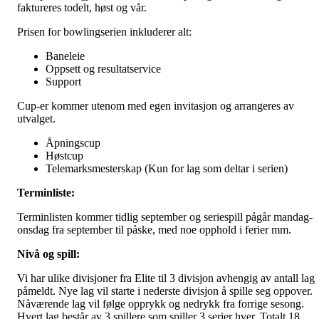
faktureres todelt, høst og vår.
Prisen for bowlingserien inkluderer alt:
Baneleie
Oppsett og resultatservice
Support
Cup-er kommer utenom med egen invitasjon og arrangeres av
utvalget.
Åpningscup
Høstcup
Telemarksmesterskap (Kun for lag som deltar i serien)
Terminliste:
Terminlisten kommer tidlig september og seriespill pågår mandag-
onsdag fra september til påske, med noe opphold i ferier mm.
Nivå og spill:
Vi har ulike divisjoner fra Elite til 3 divisjon avhengig av antall lag
påmeldt. Nye lag vil starte i nederste divisjon å spille seg oppover.
Nåværende lag vil følge opprykk og nedrykk fra forrige sesong.
Hvert lag består av 3 spillere som spiller 3 serier hver. Totalt 18