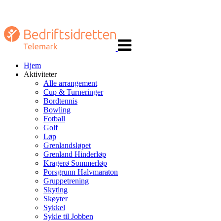
Veksle
navigasjon
Hjem
Aktiviteter
Alle arrangement
Cup & Turneringer
Bordtennis
Bowling
Fotball
Golf
Løp
Grenlandsløpet
Grenland Hinderløp
Kragerø Sommerløp
Porsgrunn Halvmaraton
Gruppetrening
Skyting
Skøyter
Sykkel
Sykle til Jobben