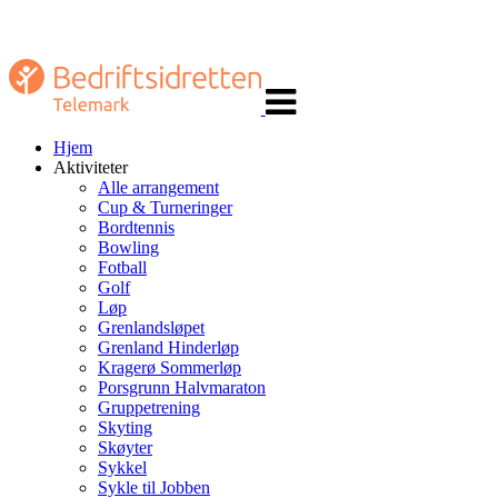
Veksle
navigasjon
Hjem
Aktiviteter
Alle arrangement
Cup & Turneringer
Bordtennis
Bowling
Fotball
Golf
Løp
Grenlandsløpet
Grenland Hinderløp
Kragerø Sommerløp
Porsgrunn Halvmaraton
Gruppetrening
Skyting
Skøyter
Sykkel
Sykle til Jobben