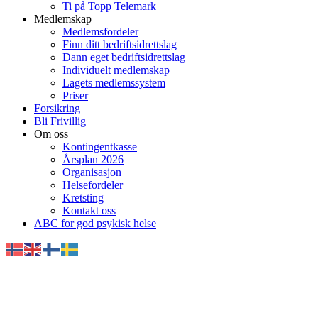
Ti på Topp Telemark
Medlemskap
Medlemsfordeler
Finn ditt bedriftsidrettslag
Dann eget bedriftsidrettslag
Individuelt medlemskap
Lagets medlemssystem
Priser
Forsikring
Bli Frivillig
Om oss
Kontingentkasse
Årsplan 2026
Organisasjon
Helsefordeler
Kretsting
Kontakt oss
ABC for god psykisk helse