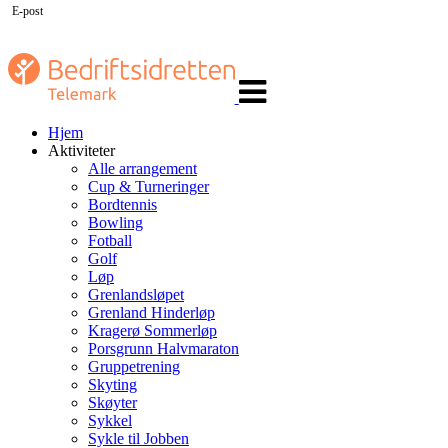
E-post
Veksle
navigasjon
Hjem
Aktiviteter
Alle arrangement
Cup & Turneringer
Bordtennis
Bowling
Fotball
Golf
Løp
Grenlandsløpet
Grenland Hinderløp
Kragerø Sommerløp
Porsgrunn Halvmaraton
Gruppetrening
Skyting
Skøyter
Sykkel
Sykle til Jobben