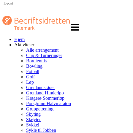
E-post
Veksle
navigasjon
Hjem
Aktiviteter
Alle arrangement
Cup & Turneringer
Bordtennis
Bowling
Fotball
Golf
Løp
Grenlandsløpet
Grenland Hinderløp
Kragerø Sommerløp
Porsgrunn Halvmaraton
Gruppetrening
Skyting
Skøyter
Sykkel
Sykle til Jobben