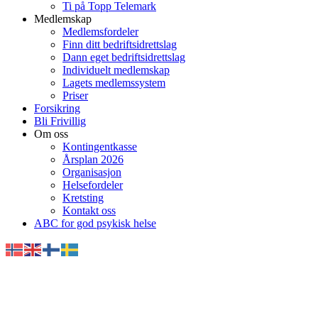
Ti på Topp Telemark
Medlemskap
Medlemsfordeler
Finn ditt bedriftsidrettslag
Dann eget bedriftsidrettslag
Individuelt medlemskap
Lagets medlemssystem
Priser
Forsikring
Bli Frivillig
Om oss
Kontingentkasse
Årsplan 2026
Organisasjon
Helsefordeler
Kretsting
Kontakt oss
ABC for god psykisk helse