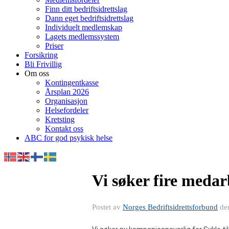
Finn ditt bedriftsidrettslag
Dann eget bedriftsidrettslag
Individuelt medlemskap
Lagets medlemssystem
Priser
Forsikring
Bli Frivillig
Om oss
Kontingentkasse
Årsplan 2026
Organisasjon
Helsefordeler
Kretsting
Kontakt oss
ABC for god psykisk helse
Vi søker fire medar
Postet av
Norges Bedriftsidrettsforbund
de