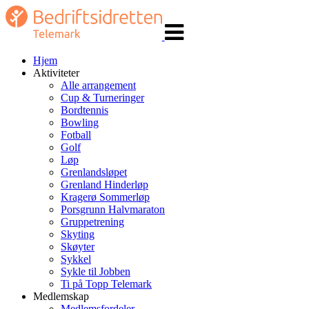
Veksle
navigasjon
Hjem
Aktiviteter
Alle arrangement
Cup & Turneringer
Bordtennis
Bowling
Fotball
Golf
Løp
Grenlandsløpet
Grenland Hinderløp
Kragerø Sommerløp
Porsgrunn Halvmaraton
Gruppetrening
Skyting
Skøyter
Sykkel
Sykle til Jobben
Ti på Topp Telemark
Medlemskap
Medlemsfordeler