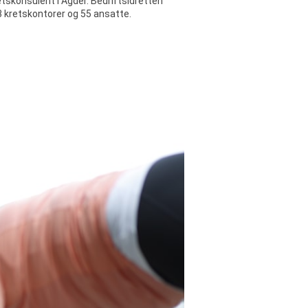
etskonsulent i Agder. Bedriftsidretten
3 kretskontorer og 55 ansatte.