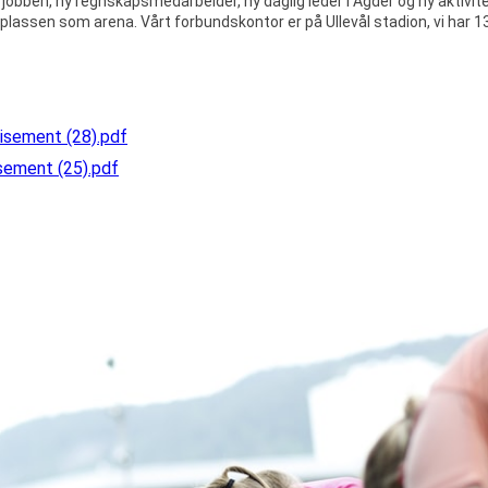
l jobben
, ny regnskapsmedarbeider, ny daglig leder i Agder og ny aktivit
plassen som arena. Vårt forbundskontor er på Ullevål stadion, vi har 1
isement (28).pdf
sement (25).pdf