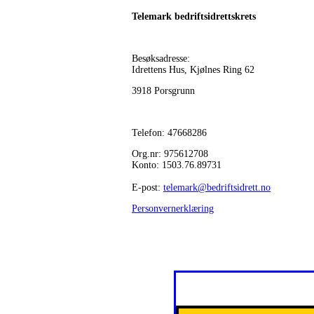
Telemark bedriftsidrettskrets
Besøksadresse:
Idrettens Hus, Kjølnes Ring 62
3918 Porsgrunn
Telefon: 47668286
Org.nr: 975612708
Konto: 1503.76.89731
E-post:
telemark@bedriftsidrett.no
Personvernerklæring