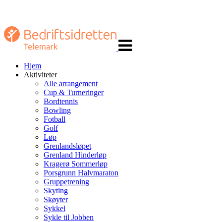
Veksle
navigasjon
Hjem
Aktiviteter
Alle arrangement
Cup & Turneringer
Bordtennis
Bowling
Fotball
Golf
Løp
Grenlandsløpet
Grenland Hinderløp
Kragerø Sommerløp
Porsgrunn Halvmaraton
Gruppetrening
Skyting
Skøyter
Sykkel
Sykle til Jobben