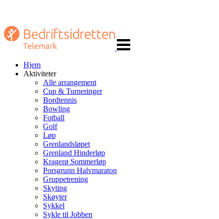
Veksle
navigasjon
Hjem
Aktiviteter
Alle arrangement
Cup & Turneringer
Bordtennis
Bowling
Fotball
Golf
Løp
Grenlandsløpet
Grenland Hinderløp
Kragerø Sommerløp
Porsgrunn Halvmaraton
Gruppetrening
Skyting
Skøyter
Sykkel
Sykle til Jobben