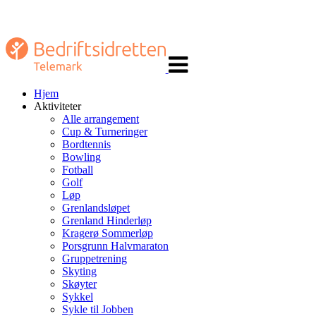
Veksle
navigasjon
Hjem
Aktiviteter
Alle arrangement
Cup & Turneringer
Bordtennis
Bowling
Fotball
Golf
Løp
Grenlandsløpet
Grenland Hinderløp
Kragerø Sommerløp
Porsgrunn Halvmaraton
Gruppetrening
Skyting
Skøyter
Sykkel
Sykle til Jobben