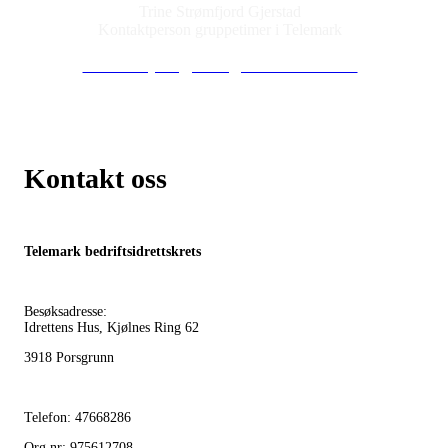
Trine Strømfjord Gjerstad
Kontaktperson gruppetimer i Telemark
Mobil 976 83 889
trinestromfjord.gjerstad@bedriftsidretten.no
Kontakt oss
Telemark bedriftsidrettskrets
Besøksadresse:
Idrettens Hus, Kjølnes Ring 62
3918 Porsgrunn
Telefon: 47668286
Org.nr: 975612708