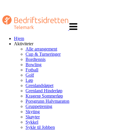
Veksle
navigasjon
Hjem
Aktiviteter
Alle arrangement
Cup & Turneringer
Bordtennis
Bowling
Fotball
Golf
Løp
Grenlandsløpet
Grenland Hinderløp
Kragerø Sommerløp
Porsgrunn Halvmaraton
Gruppetrening
Skyting
Skøyter
Sykkel
Sykle til Jobben