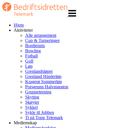
Veksle
navigasjon
Hjem
Aktiviteter
Alle arrangement
Cup & Turneringer
Bordtennis
Bowling
Fotball
Golf
Løp
Grenlandsløpet
Grenland Hinderløp
Kragerø Sommerløp
Porsgrunn Halvmaraton
Gruppetrening
Skyting
Skøyter
Sykkel
Sykle til Jobben
Ti på Topp Telemark
Medlemskap
Medlemsfordeler