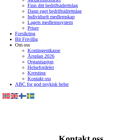
Finn ditt bedriftsidrettslag
Dann eget bedriftsidrettslag
Individuelt medlemskap
Lagets medlemssystem
Priser
Forsikring
Bli Frivillig
Om oss
Kontingentkasse
Årsplan 2026
Organisasjon
Helsefordeler
Kretsting
Kontakt oss
ABC for god psykisk helse
Kontakt oss