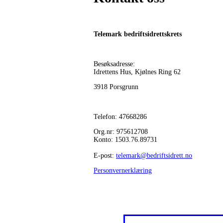
Telemark bedriftsidrettskrets
Besøksadresse:
Idrettens Hus, Kjølnes Ring 62
3918 Porsgrunn
Telefon: 47668286
Org.nr: 975612708
Konto: 1503.76.89731
E-post:
telemark@bedriftsidrett.no
Personvernerklæring