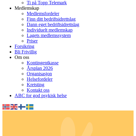
Ti på Topp Telemark
Medlemskap
Medlemsfordeler
Finn ditt bedriftsidrettslag
Dann eget bedriftsidrettslag
Individuelt medlemskap
Lagets medlemssystem
Priser
Forsikring
Bli Frivillig
Om oss
Kontingentkasse
Årsplan 2026
Organisasjon
Helsefordeler
Kretsting
Kontakt oss
ABC for god psykisk helse