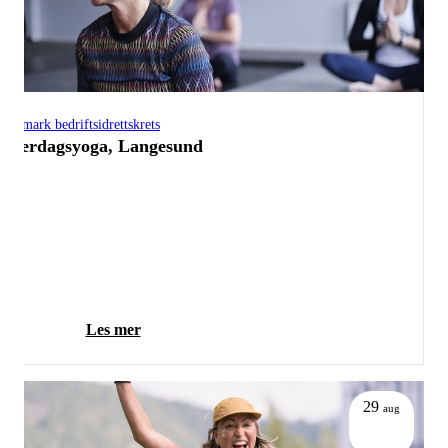
Telemark bedriftsidrettskrets
Hverdagsyoga, Langesund
Les mer
29
aug