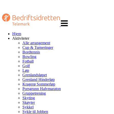
Veksle
navigasjon
Hjem
Aktiviteter
Alle arrangement
Cup & Turneringer
Bordtennis
Bowling
Fotball
Golf
Løp
Grenlandsløpet
Grenland Hinderløp
Kragerø Sommerløp
Porsgrunn Halvmaraton
Gruppetrening
Skyting
Skøyter
Sykkel
Sykle til Jobben