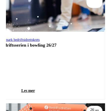
Telemark bedriftsidrettskrets
Bedriftsserien i bowling 26/27
Les mer
26
sep