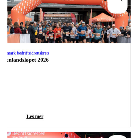
Telemark bedriftsidrettskrets
Grenlandsløpet 2026
Les mer