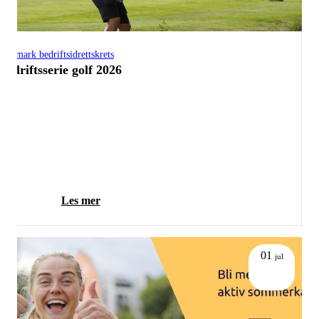
Telemark bedriftsidrettskrets
Bedriftsserie golf 2026
Les mer
01
jul