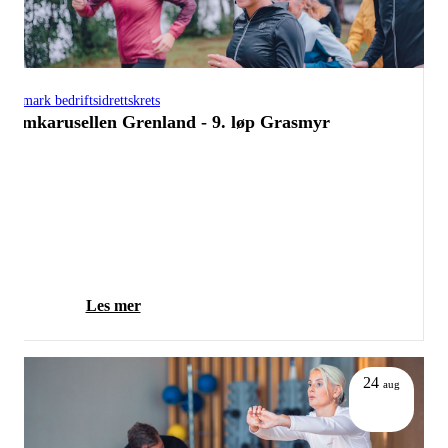
Telemark bedriftsidrettskrets
Trimkarusellen Grenland - 9. løp Grasmyr
Les mer
24
aug