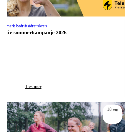
Telemark bedriftsidrettskrets
Aktiv sommerkampanje 2026
Les mer
18
aug