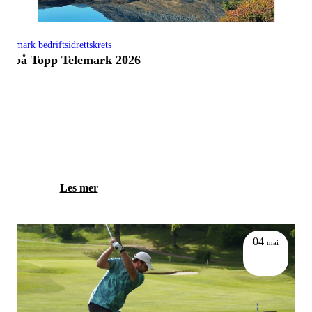
Telemark bedriftsidrettskrets
Ti på Topp Telemark 2026
Les mer
04
mai