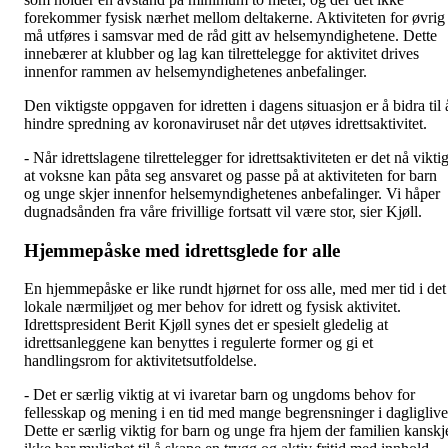
forekommer fysisk nærhet mellom deltakerne. Aktiviteten for øvrig
må utføres i samsvar med de råd gitt av helsemyndighetene. Dette
innebærer at klubber og lag kan tilrettelegge for aktivitet drives
innenfor rammen av helsemyndighetenes anbefalinger.
Den viktigste oppgaven for idretten i dagens situasjon er å bidra til 
hindre spredning av koronaviruset når det utøves idrettsaktivitet.
- Når idrettslagene tilrettelegger for idrettsaktiviteten er det nå vikti
at voksne kan påta seg ansvaret og passe på at aktiviteten for barn
og unge skjer innenfor helsemyndighetenes anbefalinger. Vi håper
dugnadsånden fra våre frivillige fortsatt vil være stor, sier Kjøll.
Hjemmepåske med idrettsglede for alle
En hjemmepåske er like rundt hjørnet for oss alle, med mer tid i det
lokale nærmiljøet og mer behov for idrett og fysisk aktivitet.
Idrettspresident Berit Kjøll synes det er spesielt gledelig at
idrettsanleggene kan benyttes i regulerte former og gi et
handlingsrom for aktivitetsutfoldelse.
- Det er særlig viktig at vi ivaretar barn og ungdoms behov for
fellesskap og mening i en tid med mange begrensninger i dagliglive
Dette er særlig viktig for barn og unge fra hjem der familien kanskj