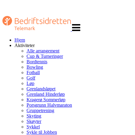
Veksle
navigasjon
Hjem
Aktiviteter
Alle arrangement
Cup & Turneringer
Bordtennis
Bowling
Fotball
Golf
Løp
Grenlandsløpet
Grenland Hinderløp
Kragerø Sommerløp
Porsgrunn Halvmaraton
Gruppetrening
Skyting
Skøyter
Sykkel
Sykle til Jobben