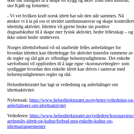
ikke har mulighet til å skape en trygg og aktiv fritid med innhold,
sier Kjøll og fortsetter;
- Vi vet hvilken kraft norsk idrett har når den står sammen. Nå
ønsker vi å ta på oss et utvidet samfunnsansvar og skape kontrollert
idrettslig aktivitet. Idretten vil gjerne bruke sin positive
dugnadskultur til å skape mer fysisk aktivitet, bedre fellesskap – og
ikke minst bedre smittevern.
Norges idrettsforbund vil nå utarbeide felles anbefalinger for
hvordan idretten kan tilrettelegge for aktivitet innenfor rammene av
de regler og råd gitt av offentlige helsemyndighetene. Det enkelte
særforbund vil oppfordres til å lage egne «koronavettregler» som
synliggjør hvordan den enkelte idrett kan drives i samsvar med
helsemyndighetenes regler og råd.
Helsedirektoratet har lagt ut veiledning og anbefalinger om
idrettsaktivitet:
Nyhetssak:
https://www.helsedirektoratet.no/nyheter/veiledning-og
anbefalinger-om-idrettsaktivitet
Veilederen:
https://www.helsedirektoratet.no/veiledere/koronavirus
aeringsliv-idrett-og-kultur/forbud-mot-enkelte-kultur-og-
idrettsarrangementer