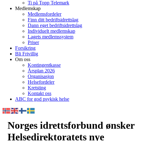
Ti på Topp Telemark
Medlemskap
Medlemsfordeler
Finn ditt bedriftsidrettslag
Dann eget bedriftsidrettslag
Individuelt medlemskap
Lagets medlemssystem
Priser
Forsikring
Bli Frivillig
Om oss
Kontingentkasse
Årsplan 2026
Organisasjon
Helsefordeler
Kretsting
Kontakt oss
ABC for god psykisk helse
Norges idrettsforbund ønsker
Helsedirektoratets nye