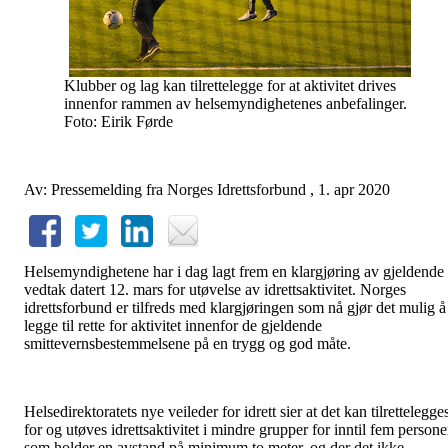
Klubber og lag kan tilrettelegge for at aktivitet drives
innenfor rammen av helsemyndighetenes anbefalinger.
Foto: Eirik Førde
Av: Pressemelding fra Norges Idrettsforbund , 1. apr 2020
Helsemyndighetene har i dag lagt frem en klargjøring av gjeldende
vedtak datert 12. mars for utøvelse av idrettsaktivitet. Norges
idrettsforbund er tilfreds med klargjøringen som nå gjør det mulig å
legge til rette for aktivitet innenfor de gjeldende
smittevernsbestemmelsene på en trygg og god måte.
Helsedirektoratets nye veileder for idrett sier at det kan tilrettelegge
for og utøves idrettsaktivitet i mindre grupper for inntil fem persone
som holder en avstand på minimum to meter, og der det ikke