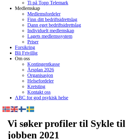
Ti på Topp Telemark
Medlemskap
Medlemsfordeler
Finn ditt bedriftsidrettslag
Dann eget bedriftsidrettslag
Individuelt medlemskap
Lagets medlemssystem
Priser
Forsikring
Bli Frivillig
Om oss
Kontingentkasse
Årsplan 2026
Organisasjon
Helsefordeler
Kretsting
Kontakt oss
ABC for god psykisk helse
Vi søker profiler til Sykle til
jobben 2021