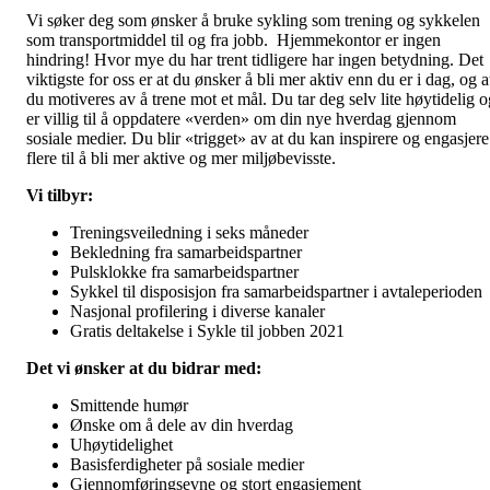
Vi søker deg som ønsker å bruke sykling som trening og sykkelen
som transportmiddel til og fra jobb. Hjemmekontor er ingen
hindring! Hvor mye du har trent tidligere har ingen betydning. Det
viktigste for oss er at du ønsker å bli mer aktiv enn du er i dag, og a
du motiveres av å trene mot et mål. Du tar deg selv lite høytidelig o
er villig til å oppdatere «verden» om din nye hverdag gjennom
sosiale medier. Du blir «trigget» av at du kan inspirere og engasjere
flere til å bli mer aktive og mer miljøbevisste.
Vi tilbyr:
Treningsveiledning i seks måneder
Bekledning fra samarbeidspartner
Pulsklokke fra samarbeidspartner
Sykkel til disposisjon fra samarbeidspartner i avtaleperioden
Nasjonal profilering i diverse kanaler
Gratis deltakelse i Sykle til jobben 2021
Det vi ønsker at du bidrar med:
Smittende humør
Ønske om å dele av din hverdag
Uhøytidelighet
Basisferdigheter på sosiale medier
Gjennomføringsevne og stort engasjement