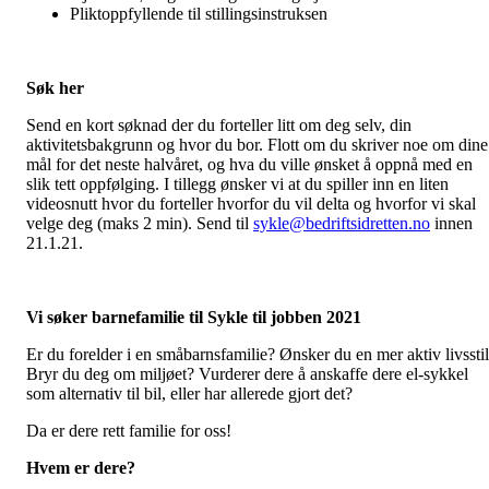
Pliktoppfyllende til stillingsinstruksen
Søk her
Send en kort søknad der du forteller litt om deg selv, din
aktivitetsbakgrunn og hvor du bor. Flott om du skriver noe om dine
mål for det neste halvåret, og hva du ville ønsket å oppnå med en
slik tett oppfølging. I tillegg ønsker vi at du spiller inn en liten
videosnutt hvor du forteller hvorfor du vil delta og hvorfor vi skal
velge deg (maks 2 min). Send til
sykle@bedriftsidretten.no
innen
21.1.21.
Vi søker barnefamilie til Sykle til jobben 2021
Er du forelder i en småbarnsfamilie? Ønsker du en mer aktiv livssti
Bryr du deg om miljøet? Vurderer dere å anskaffe dere el-sykkel
som alternativ til bil, eller har allerede gjort det?
Da er dere rett familie for oss!
Hvem er dere?