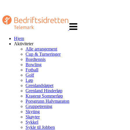
Veksle
navigasjon
Hjem
Aktiviteter
Alle arrangement
Cup & Turneringer
Bordtennis
Bowling
Fotball
Golf
Løp
Grenlandsløpet
Grenland Hinderløp
Kragerø Sommerløp
Porsgrunn Halvmaraton
Gruppetrening
Skyting
Skøyter
Sykkel
Sykle til Jobben