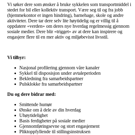
Vi søker dere som ønsker å bruke sykkelen som transportmiddel i
stedet for bil eller kollektiv transport. Være seg til og fra jobb
(hjemmekontor er ingen hindring), barnehage, skole og andre
aktiviteter. Dere tar dere selv lite høytidelig og er villig til å
oppdatere «verden» om deres nye hverdag regelmessig gjennom
sosiale medier. Dere blir «trigget» av at dere kan inspirere og
engasjere flere til en mer aktiv og miljøbevisst livsstil.
Vi tilbyr:
Nasjonal profilering gjennom våre kanaler
Sykkel til disposisjon under avtaleperioden
Bekledning fra samarbeidspartner
Pulsklokke fra samarbeidspartner
Du og dere bidrar med:
Smittende humør
Ønske om å dele av din hverdag
Uhøytidelighet
Basis ferdigheter på sosiale medier
Gjennomføringsevne og stort engasjement
Pliktoppfyllende til stillingsinstruksen