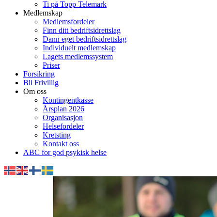
Ti på Topp Telemark
Medlemskap
Medlemsfordeler
Finn ditt bedriftsidrettslag
Dann eget bedriftsidrettslag
Individuelt medlemskap
Lagets medlemssystem
Priser
Forsikring
Bli Frivillig
Om oss
Kontingentkasse
Årsplan 2026
Organisasjon
Helsefordeler
Kretsting
Kontakt oss
ABC for god psykisk helse