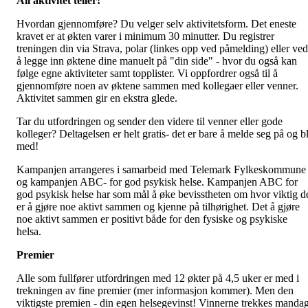
All aktivitet teller!
Hvordan gjennomføre? Du velger selv aktivitetsform. Det eneste
kravet er at økten varer i minimum 30 minutter. Du registrer
treningen din via Strava, polar (linkes opp ved påmelding) eller ved
å legge inn øktene dine manuelt på "din side" - hvor du også kan
følge egne aktiviteter samt topplister. Vi oppfordrer også til å
gjennomføre noen av øktene sammen med kollegaer eller venner.
Aktivitet sammen gir en ekstra glede.
Tar du utfordringen og sender den videre til venner eller gode
kolleger? Deltagelsen er helt gratis- det er bare å melde seg på og bl
med!
Kampanjen arrangeres i samarbeid med Telemark Fylkeskommune
og kampanjen ABC- for god psykisk helse. Kampanjen ABC for
god psykisk helse har som mål å øke bevisstheten om hvor viktig d
er å gjøre noe aktivt sammen og kjenne på tilhørighet. Det å gjøre
noe aktivt sammen er positivt både for den fysiske og psykiske
helsa.
Premier
Alle som fullfører utfordringen med 12 økter på 4,5 uker er med i
trekningen av fine premier (mer informasjon kommer). Men den
viktigste premien - din egen helsegevinst! Vinnerne trekkes manda