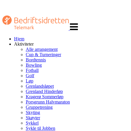
Veksle
navigasjon
Hjem
Aktiviteter
Alle arrangement
Cup & Turneringer
Bordtennis
Bowling
Fotball
Golf
Løp
Grenlandsløpet
Grenland Hinderløp
Kragerø Sommerløp
Porsgrunn Halvmaraton
Gruppetrening
Skyting
Skøyter
Sykkel
Sykle til Jobben