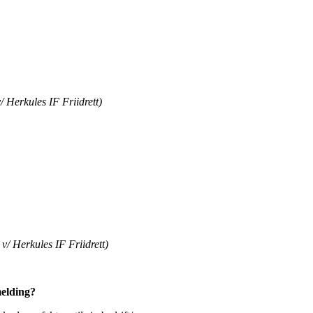
r
a*
et
pa)
/ Herkules IF Friidrett)
an
yr
set
ypa)
 v/ Herkules IF Friidrett)
melding?