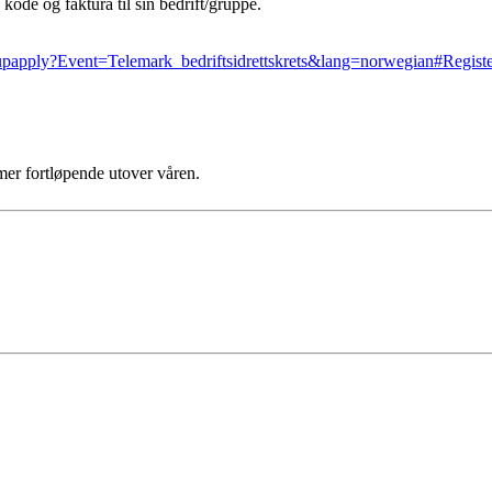
 kode og faktura til sin bedrift/gruppe.
nupapply?Event=Telemark_bedriftsidrettskrets&lang=norwegian#Regis
er fortløpende utover våren.