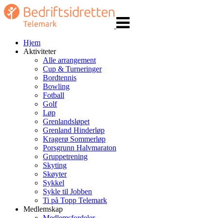
Veksle
navigasjon
Hjem
Aktiviteter
Alle arrangement
Cup & Turneringer
Bordtennis
Bowling
Fotball
Golf
Løp
Grenlandsløpet
Grenland Hinderløp
Kragerø Sommerløp
Porsgrunn Halvmaraton
Gruppetrening
Skyting
Skøyter
Sykkel
Sykle til Jobben
Ti på Topp Telemark
Medlemskap
Medlemsfordeler