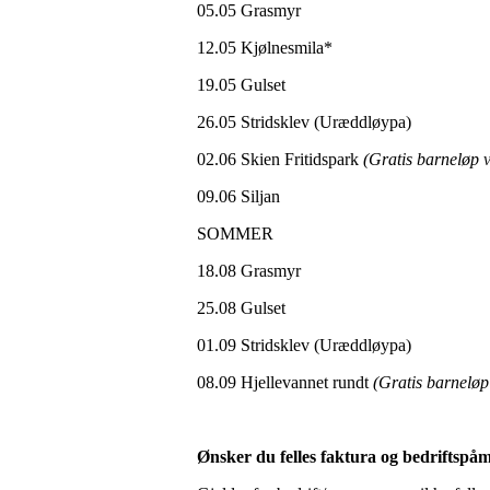
05.05 Grasmy
12.05 Kjølnesmil
19.05 Guls
26.05 Stridsklev (Uræddløy
02.06 Skien Fritidspark
(Gratis barneløp v
09.06 Silj
SOMMER
18.08 Grasm
25.08 Gul
01.09 Stridsklev (Uræddlø
08.09 Hjellevannet rundt
(Gratis barneløp
Ønsker du felles faktura og bedriftspå