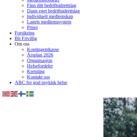
Finn ditt bedriftsidrettslag
Dann eget bedriftsidrettslag
Individuelt medlemskap
Lagets medlemssystem
Priser
Forsikring
Bli Frivillig
Om oss
Kontingentkasse
Årsplan 2026
Organisasjon
Helsefordeler
Kretsting
Kontakt oss
ABC for god psykisk helse