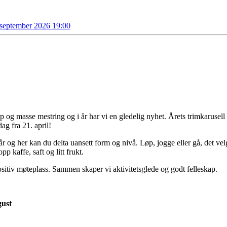
. september 2026 19:00
og masse mestring og i år har vi en gledelig nyhet. Årets trimkarusell ø
ag fra 21. april!
år og her kan du delta uansett form og nivå. Løp, jogge eller gå, det v
p kaffe, saft og litt frukt.
sitiv møteplass. Sammen skaper vi aktivitetsglede og godt felleskap.
gust